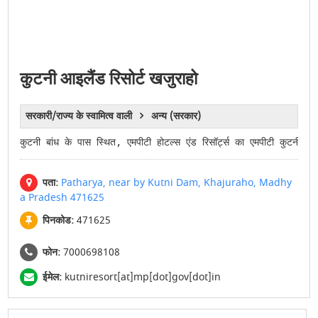
कुटनी आइलैंड रिसोर्ट खजुराहो
सरकारी/राज्य के स्वामित्व वाली
अन्य (सरकार)
कुटनी बांध के पास स्थित, एमपीटी होटल्स एंड रिसॉर्ट्स का एमपीटी कुटनी 
पता:
Patharya, near by Kutni Dam, Khajuraho, Madhy
a Pradesh 471625
पिनकोड:
471625
फोन:
7000698108
ईमेल:
kutniresort[at]mp[dot]gov[dot]in