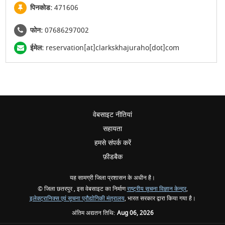
पिनकोड:
471606
फोन:
07686297002
ईमेल:
reservation[at]clarkskhajuraho[dot]com
वेबसाइट नीतियां
सहायता
हमसे संपर्क करें
फ़ीडबैक
यह सामग्री जिला प्रशासन के अधीन है।
© जिला छतरपुर , इस वेबसाइट का निर्माण
राष्ट्रीय सूचना विज्ञान केन्द्र
,
इलेक्ट्रानिक्स एवं सूचना प्रौद्योगिकी मंत्रालय
, भारत सरकार द्वारा किया गया है।
अंतिम अद्यतन तिथि:
Aug 06, 2026